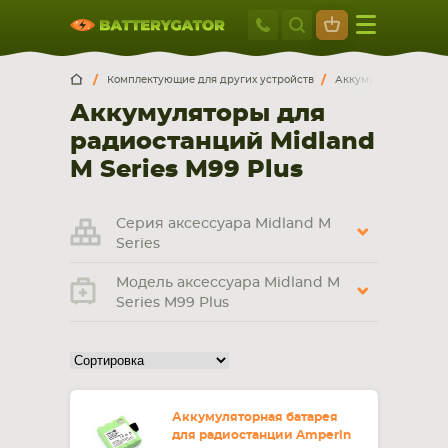
Москва
+7 495 414 2
Искатор по
артикулу
, запчасти или модели ноутбука,
Москва
Санкт-Петербург
Комплектующие для других устройств
Аккумуляторы для р
смартфона, планшета
Аккумуляторы для
г. Москва, ул. Ткацкая, 5с3 (м. Семеновская)
радиостанций Midland
5 мин. ходьбы от ст.м. “Семеновская”
+7 495 414 28 59
M Series M99 Plus
Обратный звонок
Серия аксессуара Midland M
Series
Пн-Вс:
Модель аксессуара Midland M
9:00-21:00
Series M99 Plus
НОУТБУКА
ПЛАНШЕТА
Аккумуляторная батарея
для радиостанции Amperin