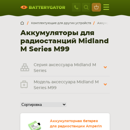
Москва
+7 495 414 2
Искатор по
артикулу
, запчасти или модели ноутбука,
Москва
Санкт-Петербург
Комплектующие для других устройств
Аккумуляторы для р
смартфона, планшета
Аккумуляторы для
г. Москва, ул. Ткацкая, 5с3 (м. Семеновская)
радиостанций Midland
5 мин. ходьбы от ст.м. “Семеновская”
+7 495 414 28 59
M Series M99
Обратный звонок
Серия аксессуара Midland M
Series
Пн-Вс:
Модель аксессуара Midland M
9:00-21:00
Series M99
НОУТБУКА
ПЛАНШЕТА
Аккумуляторная батарея
для радиостанции Amperin