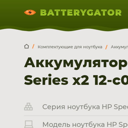
Комплектующие для ноутбука
Аккумул
КОМПЛЕКТ
Искатор по
артикулу
, запчасти или модели ноут
Аккумуляторы
НОУТБУКА
ПЛАНШЕТА
СМАРТФОН
Series x2 12-
Серия ноутбука HP Spect
Модель ноутбука HP Spec