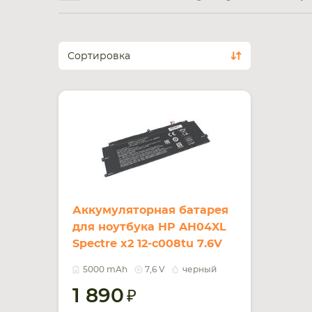
Сортировка
Аккумуляторная батарея
для ноутбука HP AH04XL
Spectre x2 12-c008tu 7.6V
Black 5000mAh OEM
5000 mAh
7,6 V
черный
1 890