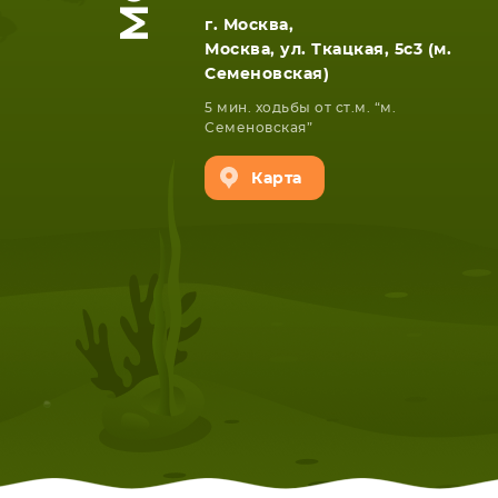
г. Москва,
Москва, ул. Ткацкая, 5с3 (м.
Семеновская)
5 мин. ходьбы от ст.м. “м.
Семеновская”
Карта
НОУТБУКА
ПЛАНШ