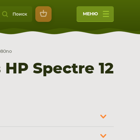
МЕНЮ
Поиск
080no
HP Spectre 12
9