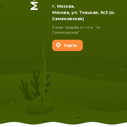
г. Москва,
Москва, ул. Ткацкая, 5с3 (м.
Семеновская)
5 мин. ходьбы от ст.м. “м.
Семеновская”
Карта
НОУТБУКА
ПЛАНШ