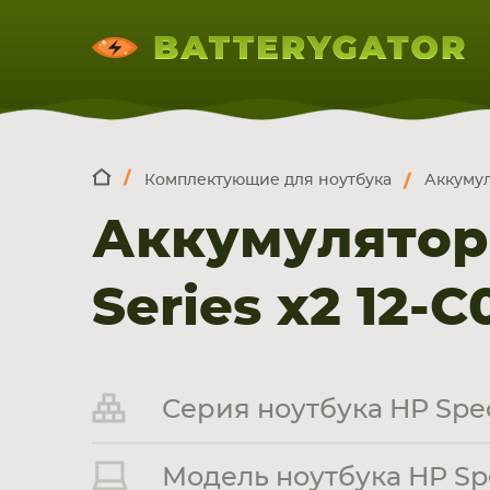
Комплектующие для ноутбука
Аккумул
КОМПЛЕКТ
Искатор по
артикулу
, запчасти или модели ноут
Аккумуляторы
НОУТБУКА
ПЛАНШЕТА
СМАРТФОН
Series x2 12-
Серия ноутбука HP Spect
Модель ноутбука HP Spec