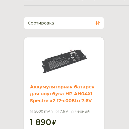
Сортировка
Аккумуляторная батарея
для ноутбука HP AH04XL
Spectre x2 12-c008tu 7.6V
Black 5000mAh OEM
5000 mAh
7,6 V
черный
1 890