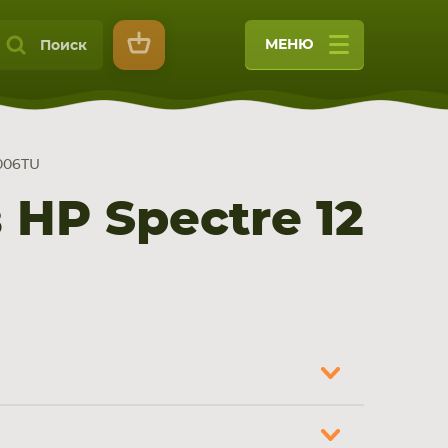
МЕНЮ
Поиск
C006TU
HP Spectre 12
9