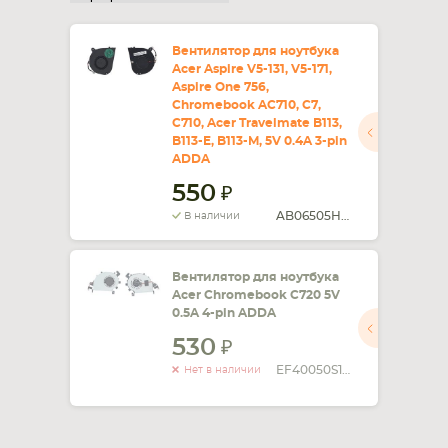
СМАРТФОНА
КОМПЛЕКТУЮЩИЕ
Вентилятор для ноутбука
Acer Aspire V5-131, V5-171,
Aspire One 756,
Chromebook AC710, C7,
C710, Acer Travelmate B113,
B113-E, B113-M, 5V 0.4A 3-pin
ADDA
550
AB06505HX06P300
В наличии
Вентилятор для ноутбука
Acer Chromebook C720 5V
0.5A 4-pin ADDA
530
EF40050S1-C130-S99
Нет в наличии