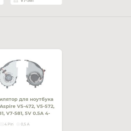
V7-581
илятор для ноутбука
Aspire V5-472, V5-572,
1, V7-581, 5V 0.5A 4-
FCN правый
4 Pin
0,5 А