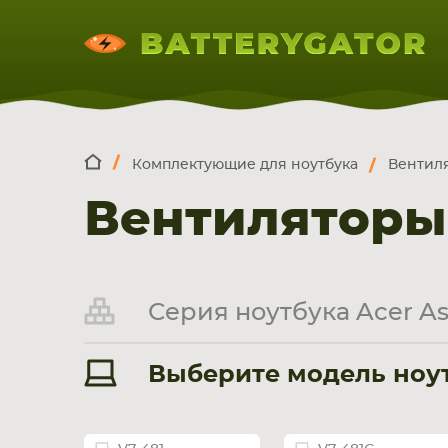
Комплектующие для ноутбука
Вентиля
КОМПЛЕКТ
Искатор по
артикулу
, запчасти или модели ноут
Вентиляторы 
НОУТБУКА
ПЛАНШЕТА
СМАРТФОН
Серия ноутбука Acer As
Выберите модель ноутб