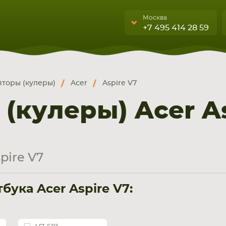
Москва
+7 495 414 28 59
Москва
Санкт-Петербург
торы (кулеры)
Acer
Aspire V7
г. Москва, ул. Ткацкая, 5с3 (м.
УЮЩИЕ
бука, смартфона, планшета
Семеновская)
(кулеры) Acer As
А
5 мин. ходьбы от ст.м.
“Семеновская”
+7 495 414 28 5
pire V7
Обратный звонок
ука Acer Aspire V7:
Пн-Вс:
9:00-21:00