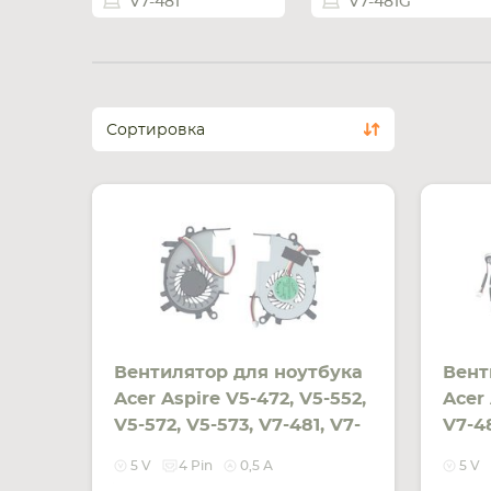
V7-481
V7-481G
Сортировка
Вентилятор для ноутбука
Вент
Acer Aspire V5-472, V5-552,
Acer 
V5-572, V5-573, V7-481, V7-
V7-48
581 левый, 5V 0.5A 4-pin
pin 
5 V
4 Pin
0,5 А
5 V
ADDA