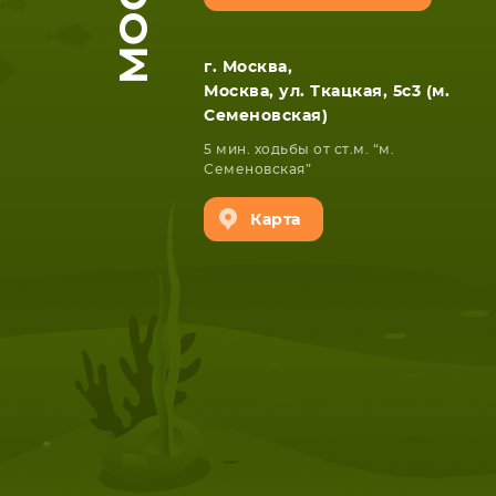
г. Москва,
Москва, ул. Ткацкая, 5с3 (м.
Семеновская)
5 мин. ходьбы от ст.м. “м.
Семеновская”
Карта
НОУТБУКА
ПЛАНШ