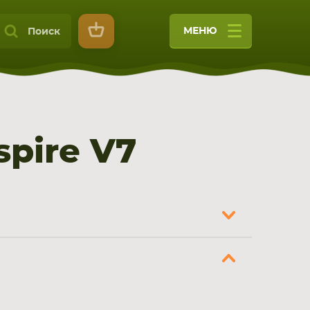
МЕНЮ
Поиск
pire V7
9