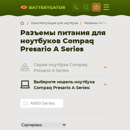
Москва
+7 495 414 2
Искатор по
артикулу
, запчасти или модели ноутбука,
Москва
Санкт-Петербург
Комплектующие для ноутбука
Разъемы питания для ноутбу
смартфона, планшета
Разъемы питания для
г. Москва, ул. Ткацкая, 5с3 (м. Семеновская)
ноутбуков Compaq
5 мин. ходьбы от ст.м. “Семеновская”
+7 495 414 28 59
Presario A Series
Обратный звонок
Серия ноутбука Compaq
Presario A Series
Пн-Вс:
Выберите модель ноутбука
9:00-21:00
Compaq Presario A Series:
НОУТБУКА
ПЛАНШЕТА
A900 Series