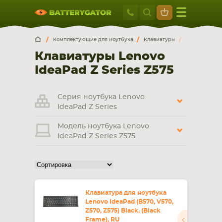
Москва
+7 495 414 2
Искатор по
артикулу
, запчасти или модели ноутбука,
Москва
Санкт-Петербург
Комплектующие для ноутбука
Клавиатуры
Lenovo
Id
смартфона, планшета
Клавиатуры Lenovo
г. Москва, ул. Ткацкая, 5с3 (м. Семеновская)
IdeaPad Z Series Z575
5 мин. ходьбы от ст.м. “Семеновская”
+7 495 414 28 59
Серия ноутбука Lenovo
Обратный звонок
IdeaPad Z Series
Модель ноутбука Lenovo
Пн-Вс:
IdeaPad Z Series Z575
9:00-21:00
НОУТБУКА
ПЛАНШЕТА
Клавиатура для ноутбука
Lenovo IdeaPad (B570, V570,
Z570, Z575) Black, (Black
Frame), RU