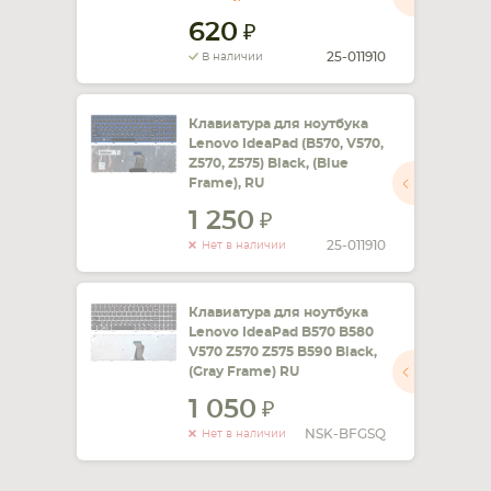
620
СМАРТФОНА
КОМПЛЕКТУЮЩИЕ
25-011910
В наличии
Клавиатура для ноутбука
Lenovo IdeaPad (B570, V570,
Z570, Z575) Black, (Blue
Frame), RU
1 250
25-011910
Нет в наличии
Клавиатура для ноутбука
Lenovo IdeaPad B570 B580
V570 Z570 Z575 B590 Black,
(Gray Frame) RU
1 050
NSK-BFGSQ
Нет в наличии