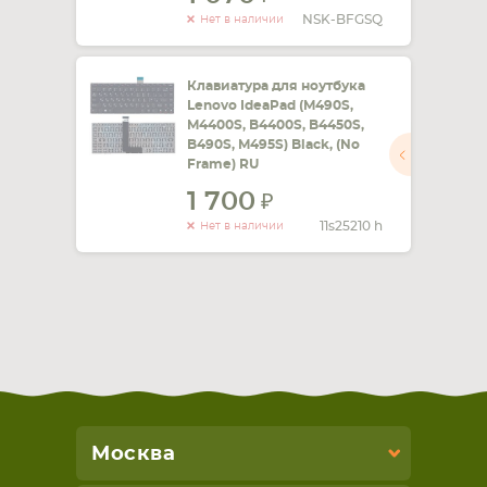
NSK-BFGSQ
Нет в наличии
Клавиатура для ноутбука
Lenovo IdeaPad (M490S,
M4400S, B4400S, B4450S,
B490S, M495S) Black, (No
Frame) RU
1 700
11s25210 h
Нет в наличии
Москва