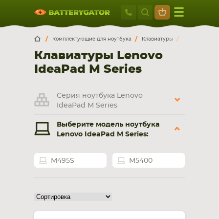
Москва
+7 495 414 2
Искатор по
артикулу
, запчасти или модели ноутбука,
Москва
Санкт-Петербург
Комплектующие для ноутбука
Клавиатуры
Lenovo
Id
смартфона, планшета
Клавиатуры Lenovo
г. Москва, ул. Ткацкая, 5с3 (м. Семеновская)
IdeaPad M Series
5 мин. ходьбы от ст.м. “Семеновская”
+7 495 414 28 59
Серия ноутбука Lenovo
Обратный звонок
IdeaPad M Series
Выберите модель ноутбука
Пн-Вс:
Lenovo IdeaPad M Series:
9:00-21:00
НОУТБУКА
M495S
ПЛАНШЕТА
M5400