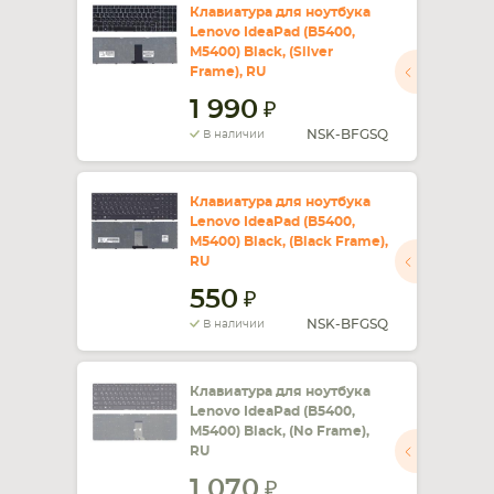
Клавиатура для ноутбука
Lenovo IdeaPad (B5400,
СМАРТФОНА
КОМПЛЕКТУЮЩИЕ
M5400) Black, (Silver
Frame), RU
1 990
NSK-BFGSQ
В наличии
Клавиатура для ноутбука
Lenovo IdeaPad (B5400,
M5400) Black, (Black Frame),
RU
550
NSK-BFGSQ
В наличии
Клавиатура для ноутбука
Lenovo IdeaPad (B5400,
M5400) Black, (No Frame),
RU
1 070