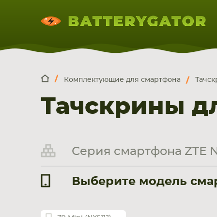
Комплектующие для смартфона
Тачск
КОМПЛЕКТ
Искатор по
артикулу
, запчасти или модели ноут
Тачскрины дл
НОУТБУКА
ПЛАНШЕТА
СМАРТФОН
Серия смартфона ZTE N
Выберите модель смар