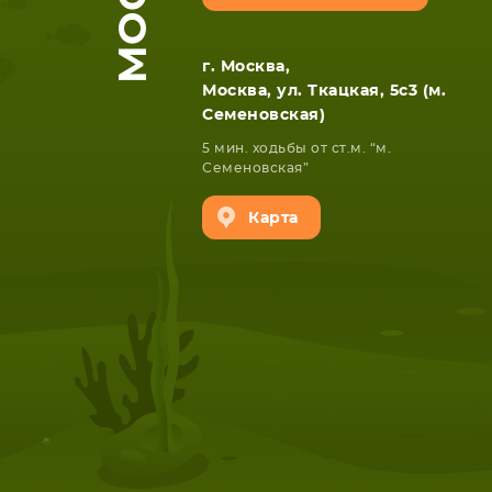
г. Москва,
Москва, ул. Ткацкая, 5с3 (м.
Семеновская)
5 мин. ходьбы от ст.м. “м.
Семеновская”
Карта
НОУТБУКА
ПЛАНШ