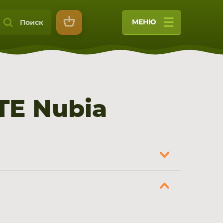
МЕНЮ
Поиск
TE Nubia
9