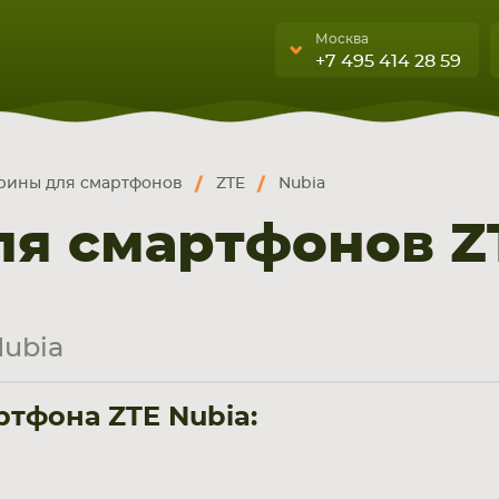
Москва
+7 495 414 28 59
Москва
Санкт-Петербург
рины для смартфонов
ZTE
Nubia
г. Москва, ул. Ткацкая, 5с3 (м.
УЮЩИЕ
бука, смартфона, планшета
Семеновская)
я смартфонов Z
А
5 мин. ходьбы от ст.м.
“Семеновская”
+7 495 414 28 5
ubia
Обратный звонок
тфона ZTE Nubia:
Пн-Вс:
9:00-21:00