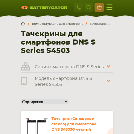
Москва
+7 495 414 2
Искатор по
артикулу
, запчасти или модели ноутбука,
Москва
Санкт-Петербург
Комплектующие для смартфона
Тачскрины для смартфоно
смартфона, планшета
Тачскрины для
г. Москва, ул. Ткацкая, 5с3 (м. Семеновская)
смартфонов DNS S
5 мин. ходьбы от ст.м. “Семеновская”
+7 495 414 28 59
Series S4503
Обратный звонок
Серия смартфона DNS S Series
Модель смартфона DNS S
Пн-Вс:
Series S4503
9:00-21:00
НОУТБУКА
ПЛАНШЕТА
Тачскрин (Сенсорное
стекло) для смартфона
DNS S4503Q черный