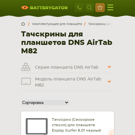
Москва
+7 495 414 2
Искатор по
артикулу
, запчасти или модели ноутбука,
Москва
Санкт-Петербург
Комплектующие для планшета
Тачскрины для планшетов
смартфона, планшета
Тачскрины для
г. Москва, ул. Ткацкая, 5с3 (м. Семеновская)
планшетов DNS AirTab
5 мин. ходьбы от ст.м. “Семеновская”
+7 495 414 28 59
M82
Обратный звонок
Серия планшета DNS AirTab
Модель планшета DNS AirTab
Пн-Вс:
M82
9:00-21:00
НОУТБУКА
ПЛАНШЕТА
Тачскрин (Сенсорное
стекло) для планшета
Explay Surfer 8.01 черный