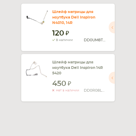
СМАРТФОНА
КОМПЛЕКТУЮЩИЕ
Шлейф матрицы для
ноутбука Dell Inspiron
N4010, 14R
120
DD0UM8TH001
В наличии
Шлейф матрицы для
ноутбука Dell Inspiron 14R
5420
450
DD0R08LC100
Нет в наличии