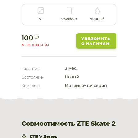
СМАРТФОНА
КОМПЛЕКТУЮЩИЕ
5"
960x540
черный
100
УВЕДОМИТЬ
О НАЛИЧИИ
Нет в наличии
3 мес.
Гарантия:
Новый
Состояние:
Матрица+тачскрин
Комплект:
Совместимость ZTE Skate 2
ZTE V Series