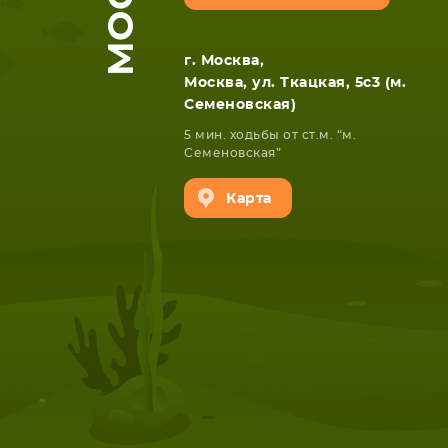
г. Москва,
Москва, ул. Ткацкая, 5с3 (м.
Семеновская)
5 мин. ходьбы от ст.м. “м.
Семеновская”
Карта
НОУТБУКА
ПЛАНШ