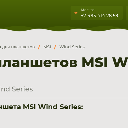
Москва
+7 495 414 28 59
Москва
Санкт-Петербург
 для планшетов
MSI
Wind Series
г. Москва, ул. Ткацкая, 5с3 (м.
УЮЩИЕ
бука, смартфона, планшета
Семеновская)
ланшетов MSI Wi
А
5 мин. ходьбы от ст.м.
“Семеновская”
+7 495 414 28 5
nd Series
Обратный звонок
шета MSI Wind Series:
Пн-Вс:
9:00-21:00