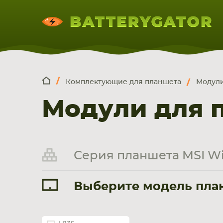
Комплектующие для планшета
Модули
КОМПЛЕКТ
Искатор по
артикулу
, запчасти или модели ноут
Модули для п
НОУТБУКА
ПЛАНШЕТА
СМАРТФОН
Серия планшета MSI Wi
Выберите модель план