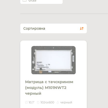
U135
Сортировка
Матрица с тачскрином
(модуль) M101NWT2
черный
10,1"
1024x600
черный