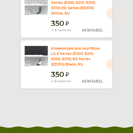
Series (E200, E210, E300,
E310) ED Series (ED310)
СМАРТФОНА
КОМПЛЕКТУЮЩИЕ
White, RU
350
AEW34832820SUN08AH6097
В наличии
Клавиатура для ноутбука
LG E Series (E200, E210,
E300, E310) ED Series
(ED310) Black, RU
350
AEW34832806SU
В наличии