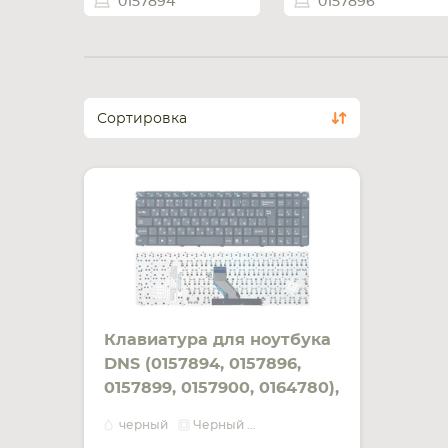
0157894
0157896
Сортировка
Клавиатура для ноутбука
DNS (0157894, 0157896,
0157899, 0157900, 0164780),
ECS (MT50, MT50II1,
черный
Черный фрейм
MT50IN) Black, Black