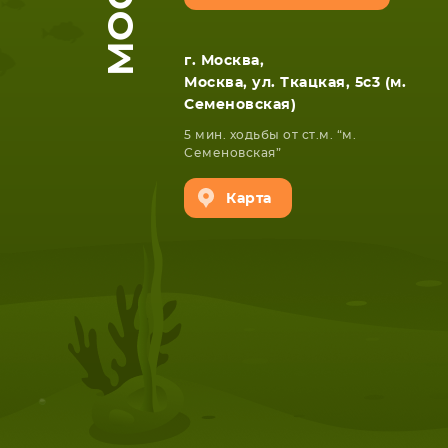
г. Москва,
Москва, ул. Ткацкая, 5с3 (м.
Семеновская)
5 мин. ходьбы от ст.м. “м.
Семеновская”
Карта
НОУТБУКА
ПЛАНШ