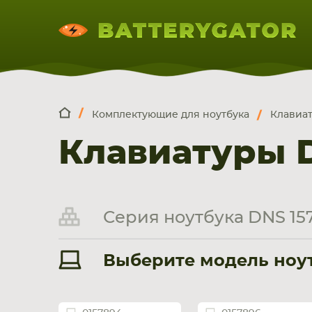
Комплектующие для ноутбука
Клавиа
КОМПЛЕКТ
Искатор по
артикулу
, запчасти или модели ноут
Клавиатуры D
НОУТБУКА
ПЛАНШЕТА
СМАРТФОН
Серия ноутбука DNS 157
Выберите модель ноутб