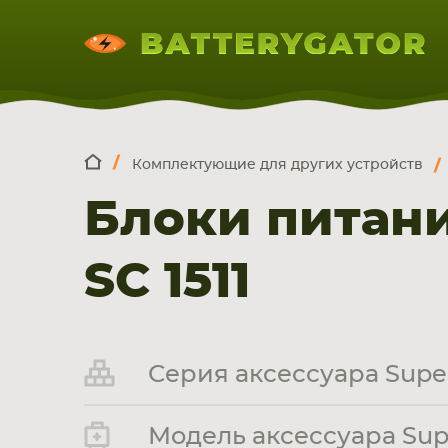
Комплектующие для других устройств
КОМПЛЕКТ
Искатор по
артикулу
, запчасти или модели ноут
Блоки питани
НОУТБУКА
ПЛАНШЕТА
СМАРТФОН
SC 1511
Серия аксессуара Supe
Модель аксессуара Supe