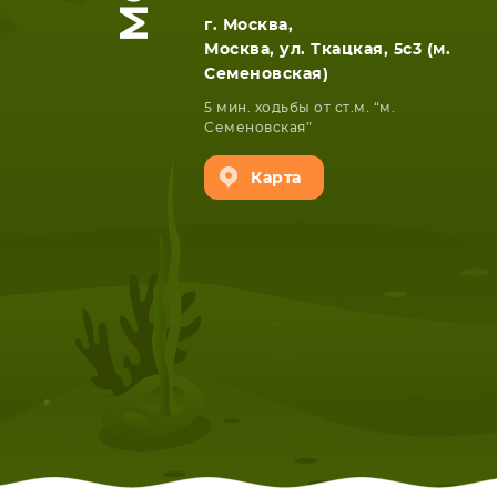
г. Москва,
Москва, ул. Ткацкая, 5с3 (м.
Семеновская)
5 мин. ходьбы от ст.м. “м.
Семеновская”
Карта
НОУТБУКА
ПЛАНШ