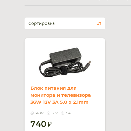
Сортировка
Блок питания для
монитора и телевизора
36W 12V 3A 5.0 x 2.1mm
SY1203UV REPLACEMENT
36 W
12 V
3 А
740