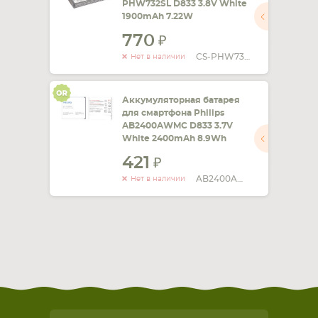
PHW732SL D833 3.8V White
1900mAh 7.22W
СМАРТФОНА
КОМПЛЕКТУЮЩИЕ
770
CS-PHW732SL
Нет в наличии
Аккумуляторная батарея
для смартфона Philips
AB2400AWMC D833 3.7V
White 2400mAh 8.9Wh
421
AB2400AWMC
Нет в наличии