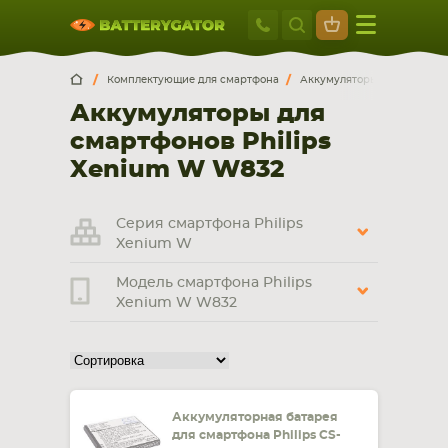
Москва
+7 495 414 2
Искатор по
артикулу
, запчасти или модели ноутбука,
Москва
Санкт-Петербург
Комплектующие для смартфона
Аккумуляторы для смартф
смартфона, планшета
Аккумуляторы для
г. Москва, ул. Ткацкая, 5с3 (м. Семеновская)
смартфонов Philips
5 мин. ходьбы от ст.м. “Семеновская”
+7 495 414 28 59
Xenium W W832
Обратный звонок
Серия смартфона Philips
Xenium W
Пн-Вс:
Модель смартфона Philips
9:00-21:00
Xenium W W832
НОУТБУКА
ПЛАНШЕТА
Аккумуляторная батарея
для смартфона Philips CS-