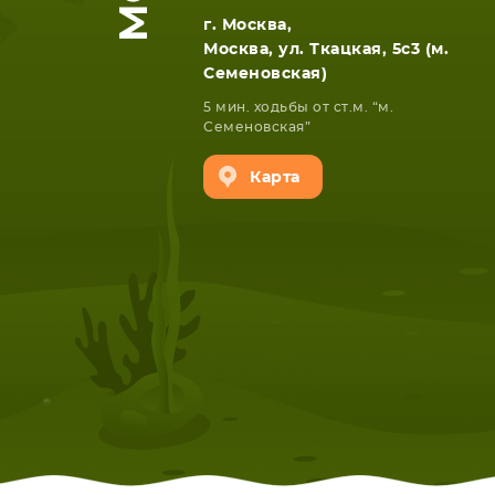
г. Москва,
Москва, ул. Ткацкая, 5с3 (м.
Семеновская)
5 мин. ходьбы от ст.м. “м.
Семеновская”
Карта
НОУТБУКА
ПЛАНШ