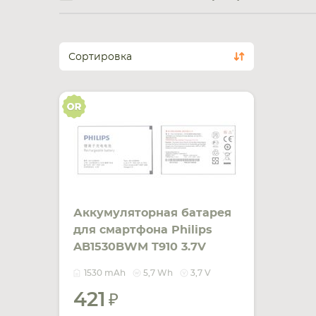
Сортировка
Аккумуляторная батарея
для смартфона Philips
AB1530BWM T910 3.7V
White 1530mAh 5.7Wh
1530 mAh
5,7 Wh
3,7 V
421
УВЕДОМИТЬ