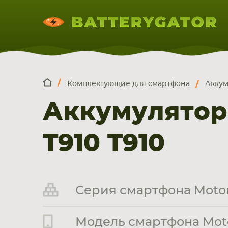
Комплектующие для смартфона
Аккум
КОМПЛЕКТ
Искатор по
артикулу
, запчасти или модели ноут
Аккумулятор
НОУТБУКА
ПЛАНШЕТА
СМАРТФОН
T910 T910
Серия смартфона Motor
Модель смартфона Moto