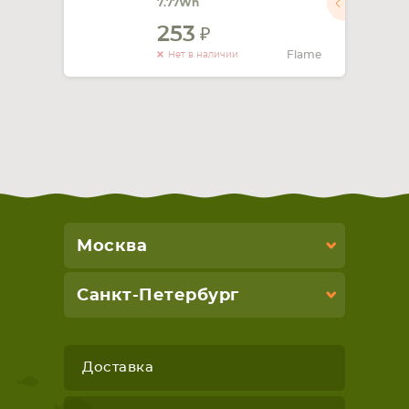
7.77Wh
253
СМАРТФОНА
КОМПЛЕКТУЮЩИЕ
Flame
Нет в наличии
Москва
Санкт-Петербург
Доставка