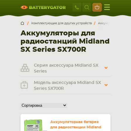
Москва
+7 495 414 2
Искатор по
артикулу
, запчасти или модели ноутбука,
Москва
Санкт-Петербург
Комплектующие для других устройств
Аккумуляторы для р
смартфона, планшета
Аккумуляторы для
г. Москва, ул. Ткацкая, 5с3 (м. Семеновская)
радиостанций Midland
5 мин. ходьбы от ст.м. “Семеновская”
+7 495 414 28 59
SX Series SX700R
Обратный звонок
Серия аксессуара Midland SX
Series
Пн-Вс:
Модель аксессуара Midland SX
9:00-21:00
Series SX700R
НОУТБУКА
ПЛАНШЕТА
Аккумуляторная батарея
для радиостанции Midland