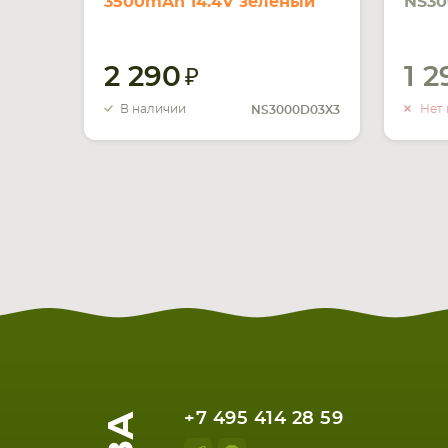
3500mAh 14.4V зеленый
NS30
MH 1
2 290
1 
В наличии
Нет 
NS3000D03X3
+7 495 414 28 59