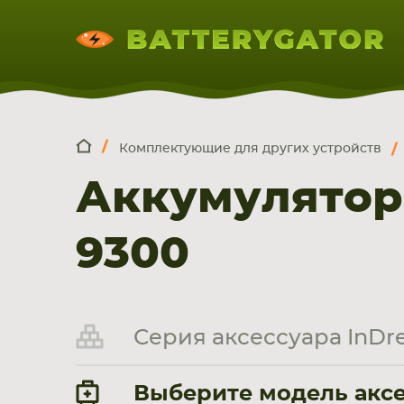
Комплектующие для других устройств
КОМПЛЕКТ
Искатор по
артикулу
, запчасти или модели ноут
Аккумулятор
НОУТБУКА
ПЛАНШЕТА
СМАРТФОН
9300
Серия аксессуара InDr
Выберите модель аксе