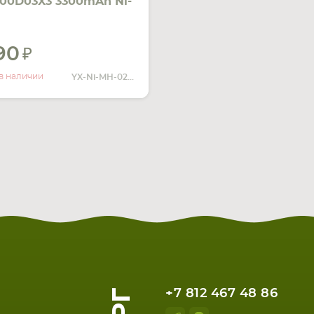
00D03X3 3300mAh Ni-
4.4V зеленый
290
УВЕДОМИТЬ
О НАЛИЧИИ
в наличии
YX-Ni-MH-022144
+7 812 467 48 86