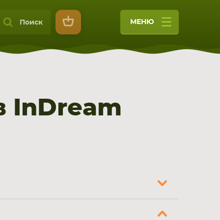
МЕНЮ
Поиск
 InDream
9