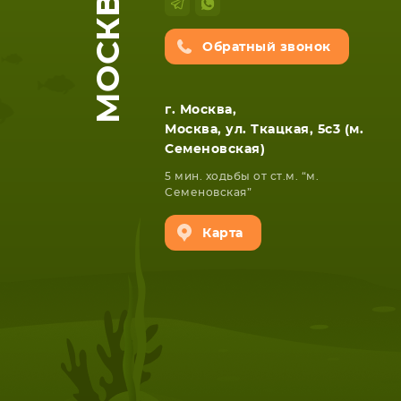
МОСКВА
Обратный звонок
г. Москва,
Москва, ул. Ткацкая, 5с3 (м.
Семеновская)
5 мин. ходьбы от ст.м. “м.
Семеновская”
Карта
НОУТБУКА
ПЛАНШ