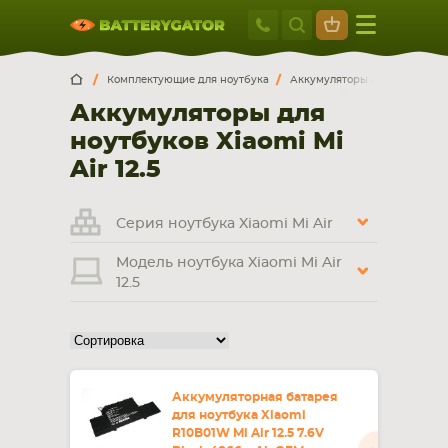
Москва
+7 495 414 2
Искатор по
артикулу
, запчасти или модели ноутбука,
Москва
Санкт-Петербург
Комплектующие для ноутбука
Аккумуляторы для ноутбуков
смартфона, планшета
Аккумуляторы для
г. Москва, ул. Ткацкая, 5с3 (м. Семеновская)
ноутбуков Xiaomi Mi
5 мин. ходьбы от ст.м. “Семеновская”
+7 495 414 28 59
Air 12.5
Обратный звонок
Серия ноутбука Xiaomi Mi Air
Модель ноутбука Xiaomi Mi Air
Пн-Вс:
12.5
9:00-21:00
НОУТБУКА
ПЛАНШЕТА
Аккумуляторная батарея
для ноутбука Xiaomi
R10B01W Mi Air 12.5 7.6V