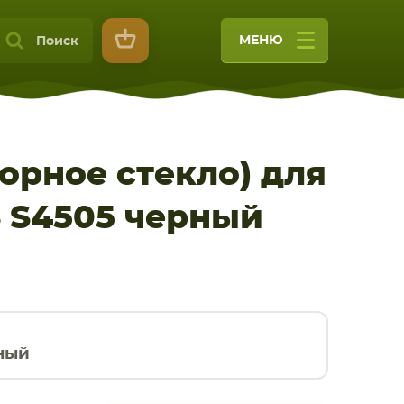
МЕНЮ
Поиск
орное стекло) для
 S4505 черный
9
ный