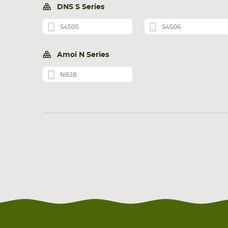
DNS S Series
S4505
S4506
Amoi N Series
N828