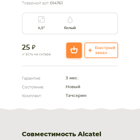
Товарный арт:
014761
СМАРТФОНА
КОМПЛЕКТУЮЩИЕ
4,5"
белый
25
Быстрый
заказ
Есть на складе
3 мес.
Гарантия:
Новый
Состояние:
Тачскрин
Комплект:
Совместимость Alcatel