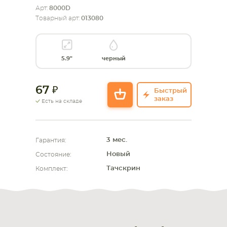
Арт:
8000D
Товарный арт:
013080
СМАРТФОНА
КОМПЛЕКТУЮЩИЕ
5.9"
черный
67
Быстрый
заказ
Есть на складе
3 мес.
Гарантия:
Новый
Состояние:
Тачскрин
Комплект: