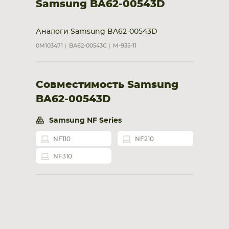
Samsung BA62-00543D
Аналоги Samsung BA62-00543D
0M103471
BA62-00543C
M-935-11
Совместимость Samsung
BA62-00543D
Samsung NF Series
NF110
NF210
NF310