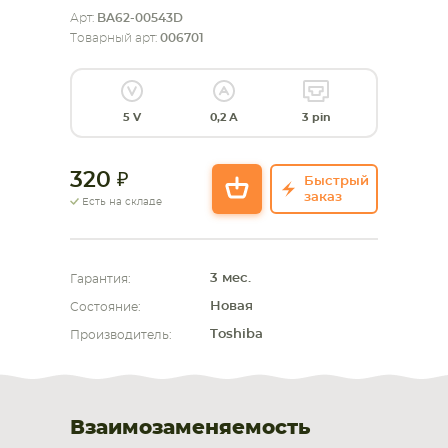
Арт:
BA62-00543D
СМАРТФОНА
КОМПЛЕКТУЮЩИЕ
Товарный арт:
006701
5 V
0,2 А
3 pin
320
Быстрый
заказ
Есть на складе
3 мес.
Гарантия:
Новая
Состояние:
Toshiba
Производитель:
Взаимозаменяемость