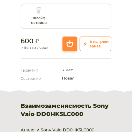
СМАРТФОНА
КОМПЛЕКТУЮЩИЕ
Шлейф
матрицы
600
Быстрый
заказ
Есть на складе
3 мес.
Гарантия:
Новая
Состояние:
Взаимозаменяемость Sony
Vaio DD0HK5LC000
Аналоги Sony Vaio DD0HK5LC000