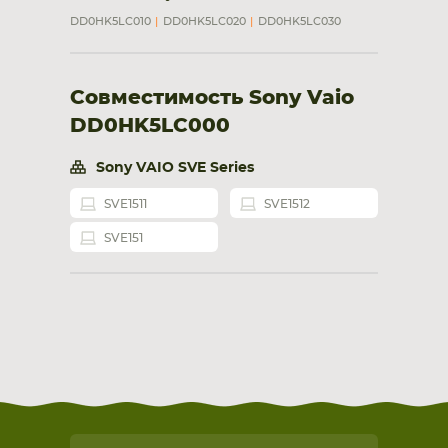
DD0HK5LC010
DD0HK5LC020
DD0HK5LC030
Совместимость Sony Vaio
DD0HK5LC000
Sony VAIO SVE Series
SVE1511
SVE1512
SVE151