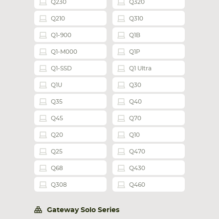
Q230
Q320
Q210
Q310
Q1-900
Q1B
Q1-M000
Q1P
Q1-SSD
Q1 Ultra
Q1U
Q30
Q35
Q40
Q45
Q70
Q20
Q10
Q25
Q470
Q68
Q430
Q308
Q460
Gateway Solo Series