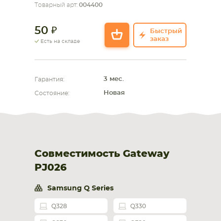
Товарный арт:
004400
СМАРТФОНА
КОМПЛЕКТУЮЩИЕ
50
Быстрый
заказ
Есть на складе
3 мес.
Гарантия:
Новая
Состояние:
Совместимость Gateway
PJ026
Samsung Q Series
Q328
Q330