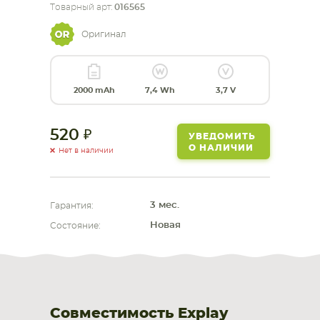
Товарный арт:
016565
СМАРТФОНА
КОМПЛЕКТУЮЩИЕ
Оригинал
2000 mAh
7,4 Wh
3,7 V
520
УВЕДОМИТЬ
О НАЛИЧИИ
Нет в наличии
3 мес.
Гарантия:
Новая
Состояние:
Совместимость Explay