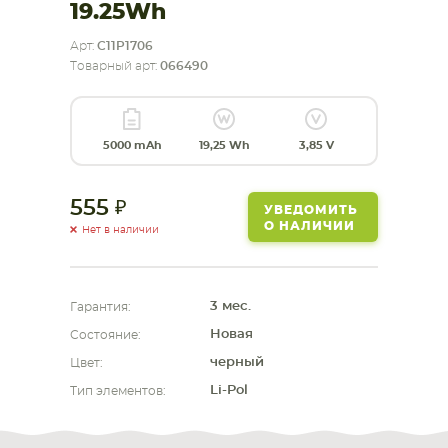
19.25Wh
СМАРТФОНА
КОМПЛЕКТУЮЩИЕ
Арт:
C11P1706
Товарный арт:
066490
5000 mAh
19,25 Wh
3,85 V
555
УВЕДОМИТЬ
О НАЛИЧИИ
Нет в наличии
3 мес.
Гарантия:
Новая
Состояние:
черный
Цвет:
Li-Pol
Тип элементов: