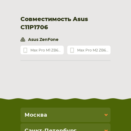
Совместимость Asus
C11P1706
Asus ZenFone
Max Pro M1 ZB602KL
Max Pro M2 ZB631KL
Москва