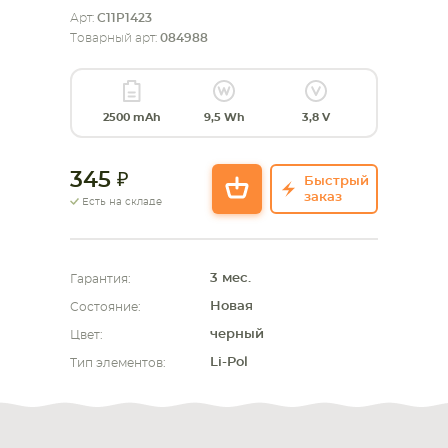
Арт:
C11P1423
СМАРТФОНА
КОМПЛЕКТУЮЩИЕ
Товарный арт:
084988
2500 mAh
9,5 Wh
3,8 V
345
Быстрый
заказ
Есть на складе
3 мес.
Гарантия:
Новая
Состояние:
черный
Цвет:
Li-Pol
Тип элементов: