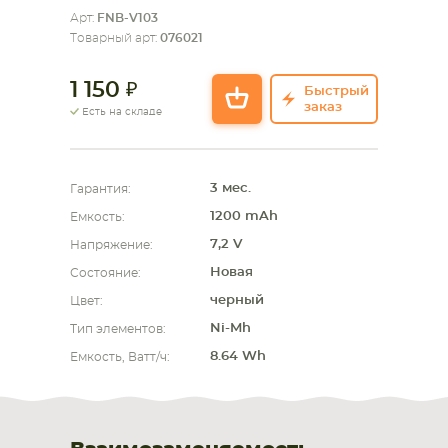
Арт:
FNB-V103
СМАРТФОНА
КОМПЛЕКТУЮЩИЕ
Товарный арт:
076021
1 150
Быстрый
заказ
Есть на складе
3 мес.
Гарантия:
1200 mAh
Емкость:
7,2 V
Напряжение:
Новая
Состояние:
черный
Цвет:
Ni-Mh
Тип элементов:
8.64 Wh
Емкость, Ватт/ч: