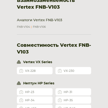
Взаимозаменяемость
Vertex FNB-V103
Аналоги Vertex FNB-V103
FNB-V104
FNB-V106
Совместимость Vertex FNB-
V103
Vertex VX Series
VX-228
VX-230
Нептун НР Series
НР-23
НР-31
НР-34
НР-35