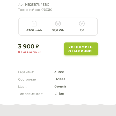
Арт:
HB25B7N4EBC
СМАРТФОНА
КОМПЛЕКТУЮЩИЕ
Товарный арт:
075310
4300 mAh
32,6 Wh
7,6
3 900
УВЕДОМИТЬ
О НАЛИЧИИ
Нет в наличии
3 мес.
Гарантия:
Новая
Состояние:
белый
Цвет:
Li-Ion
Тип элементов: