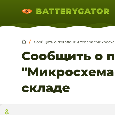
Сообщить о появлении товара "Микросх
КОМПЛЕКТ
Искатор по
артикулу
, запчасти или модели ноут
Сообщить о 
НОУТБУКА
ПЛАНШЕТА
СМАРТФОН
"Микросхема
складе