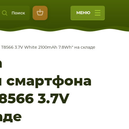
МЕНЮ
Поиск
T8566 3.7V White 2100mAh 7.8Wh" на складе
а
я смартфона
9
8566 3.7V
аде