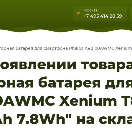
Москва
+7 495 414 28 59
Москва
Санкт-Петербург
орная батарея для смартфона Philips AB2100AWMC Xenium 
г. Москва, ул. Ткацкая, 5с3 (м.
УЮЩИЕ
бука, смартфона, планшета
Семеновская)
появлении товар
А
5 мин. ходьбы от ст.м.
“Семеновская”
рная батарея дл
+7 495 414 28 5
Обратный звонок
00AWMC Xenium T
h 7.8Wh" на скл
Пн-Вс:
9:00-21:00