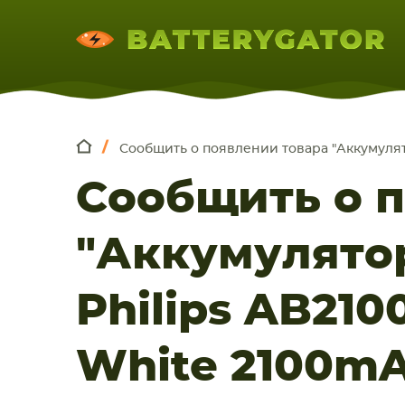
Сообщить о появлении товара "Аккумулят
КОМПЛЕКТ
Искатор по
артикулу
, запчасти или модели ноут
Сообщить о 
НОУТБУКА
ПЛАНШЕТА
СМАРТФОН
"Аккумулято
Philips AB21
White 2100mA