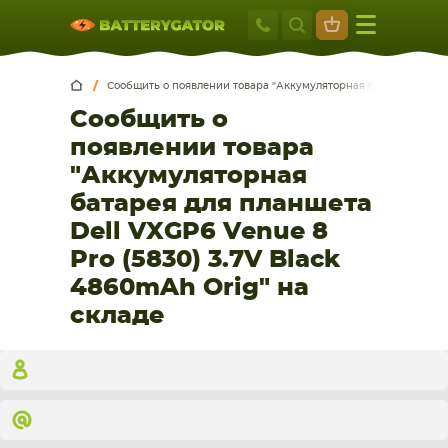
Москва
+7 495 414 2
Искатор по
артикулу
, запчасти или модели ноутбука,
Москва
Санкт-Петербург
смартфона, планшета
Сообщить о появлении товара "Аккумуляторная батарея для пла
Сообщить о
г. Москва, ул. Ткацкая, 5с3 (м. Семеновская)
5 мин. ходьбы от ст.м. “Семеновская”
появлении товара
+7 495 414 28 59
"Аккумуляторная
батарея для планшета
Обратный звонок
Dell VXGP6 Venue 8
Pro (5830) 3.7V Black
Пн-Вс:
4860mAh Orig" на
9:00-21:00
складе
НОУТБУКА
ПЛАНШЕТА