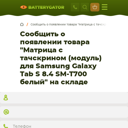
Москва
+7 495 414 2
Искатор по
артикулу
, запчасти или модели ноутбука,
Москва
Санкт-Петербург
смартфона, планшета
Сообщить о появлении товара "Матрица с тачскрином (модуль)
Сообщить о
г. Москва, ул. Ткацкая, 5с3 (м. Семеновская)
5 мин. ходьбы от ст.м. “Семеновская”
появлении товара
+7 495 414 28 59
"Матрица с
тачскрином (модуль)
Обратный звонок
для Samsung Galaxy
Tab S 8.4 SM-T700
Пн-Вс:
белый" на складе
9:00-21:00
НОУТБУКА
ПЛАНШЕТА