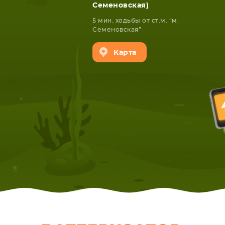
Семеновская)
5 мин. ходьбы от ст.м. “м.
Семеновская”
Карта